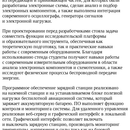
из передающей и принимающей частей, для которых были
разработаны электронные схемы, сделан анализ и подбор
электронных компонентов, а также выполнена интеграция
современного осциллографа, генератора сигналов
и электронной нагрузки.
При проектировании перед разработчиками стояла задача
совместить функции исследовательской платформы
и образовательного инструмента, обеспечивая как
теоретическую подготовку, так и практические навыки
работы с современным оборудованием. Благодаря
использованию стенда студенты получают навыки работы
с современным измерительным оборудованием в области
анализа электронных компонентов и схемотехники, а также
исследуют физические процессы беспроводной передачи
энергии.
Программное обеспечение зарядной станции реализовано
на наземной станции и на устанавливаемом блоке полезной
нагрузки беспилотной авиационной системы, который
заряжает аккумуляторную батарею. ПО выполняет функцию
контроля и мониторинга системы. Для удаленного управления
реализован веб-сервер и графический интерфейс в локальной
сети. Графический интерфейс позволяет включать
и выключать зарядную станцию, производить мониторинг
температуры, напряжения и силы тока как на базовой