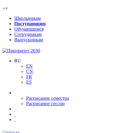
‹
›
×
Школьникам
Поступающим
Обучающимся
Сотрудникам
Выпускникам
RU
EN
CN
FR
ES
Расписание семестра
Расписание сессии