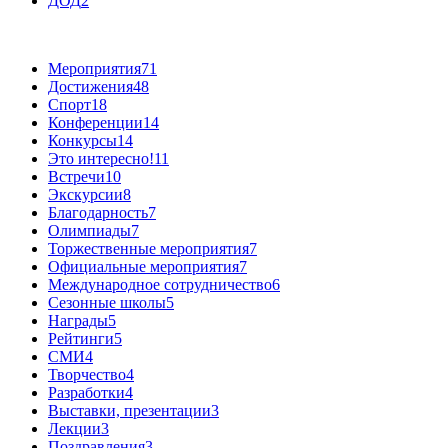
ДОД
2
Мероприятия
71
Достижения
48
Спорт
18
Конференции
14
Конкурсы
14
Это интересно!
11
Встречи
10
Экскурсии
8
Благодарность
7
Олимпиады
7
Торжественные мероприятия
7
Официальные мероприятия
7
Международное сотрудничество
6
Сезонные школы
5
Награды
5
Рейтинги
5
СМИ
4
Творчество
4
Разработки
4
Выставки, презентации
3
Лекции
3
Поздравления
3