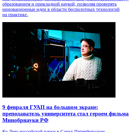
образованием и прикладной наукой, позволяя проверять
инновационные идеи в области беспилотных технологий
на практике.
9 февраля
ГУАП на большом экране:
преподаватель университета стал героем фильма
Минобрнауки РФ
Ко Дню российской науки в Санкт‑Петербургском