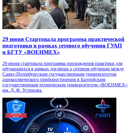
29 июня
Стартовала программа практической
подготовки в рамках сетевого обучения ГУАП
и БГТУ «ВОЕНМЕХ»
29 июня стартовала программа прохождения практики для
обучающихся в рамках договора о сетевом обучении между
Санкт-Петербургским государственным университетом
аэрокосмического приборостроения и Балтийским
государственным техническим университетом «ВОЕНМЕХ»
им. Д. Ф. Устинова.