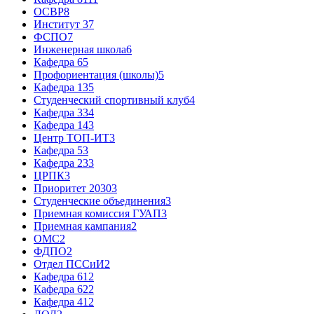
ОСВР
8
Институт 3
7
ФСПО
7
Инженерная школа
6
Кафедра 6
5
Профориентация (школы)
5
Кафедра 13
5
Студенческий спортивный клуб
4
Кафедра 33
4
Кафедра 14
3
Центр ТОП-ИТ
3
Кафедра 5
3
Кафедра 23
3
ЦРПК
3
Приоритет 2030
3
Студенческие объединения
3
Приемная комиссия ГУАП
3
Приемная кампания
2
ОМС
2
ФДПО
2
Отдел ПССиИ
2
Кафедра 61
2
Кафедра 62
2
Кафедра 41
2