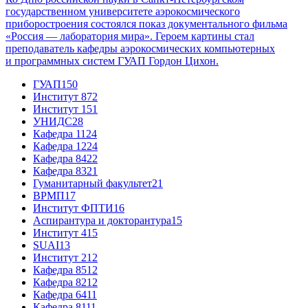
государственном университете аэрокосмического
приборостроения состоялся показ документального фильма
«Россия — лаборатория мира». Героем картины стал
преподаватель кафедры аэрокосмических компьютерных
и программных систем ГУАП Гордон Цихон.
ГУАП
150
Институт 8
72
Институт 1
51
УНИДС
28
Кафедра 11
24
Кафедра 12
24
Кафедра 84
22
Кафедра 83
21
Гуманитарный факультет
21
ВРМП
17
Институт ФПТИ
16
Аспирантура и докторантура
15
Институт 4
15
SUAI
13
Институт 2
12
Кафедра 85
12
Кафедра 82
12
Кафедра 64
11
Кафедра 81
11