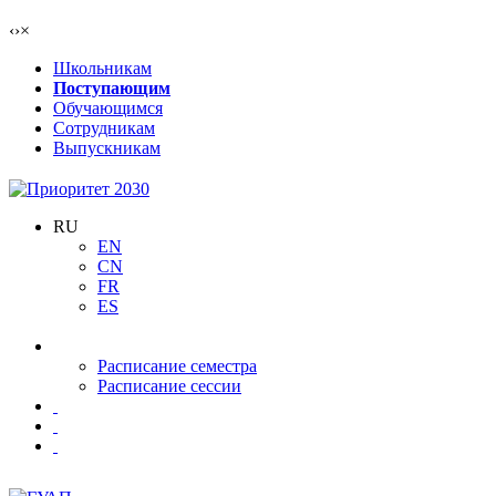
‹
›
×
Школьникам
Поступающим
Обучающимся
Сотрудникам
Выпускникам
RU
EN
CN
FR
ES
Расписание семестра
Расписание сессии