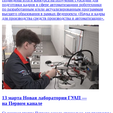
Подведены итоги конкурса на получение субсидий для
подготовки кадров в сфере автоматизациии роботехники
по разработанным и/или актуализированным программам
высшего образования в рамках федпроекта «Наука и кадры
для производства средств производства и автоматизации».
13 марта
Новая лаборатория ГУАП —
на Первом канале