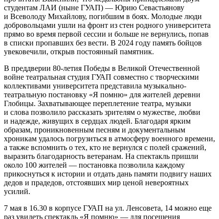
студентам ЛАИ (ныне ГУАП) — Юрию Севастьянову
и Всеволоду Михайлову, погибшим в боях. Молодые люди
добровольцами ушли на фронт из стен родного университета
прямо во время первой сессии и больше не вернулись, попав
в списки пропавших без вести. В 2024 году память бойцов
увековечили, открыв постоянный памятник.
В преддверии 80-летия Победы в Великой Отечественной
войне театральная студия ГУАП совместно с творческими
коллективами университета представила музыкально-
театральную постановку «Я помню» для жителей деревни
Глобицы. Захватывающее переплетение театра, музыки
и слова позволило рассказать зрителям о мужестве, любви
и надежде, живущих в сердцах людей. Благодаря ярким
образам, проникновенным песням и документальным
хроникам удалось погрузиться в атмосферу военного времени,
а также вспомнить о тех, кто не вернулся с полей сражений,
выразить благодарность ветеранам. На спектакль пришли
около 100 жителей — постановка позволила каждому
прикоснуться к истории и отдать дань памяти подвигу наших
дедов и прадедов, отстоявших мир ценой невероятных
усилий.
7 мая в 16.30 в корпусе ГУАП на ул. Ленсовета, 14 можно еще
раз увидеть спектакль «Я помню» — для посещения