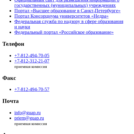
государственных (муниципальных) учреждениях
Портал «Высшее образование в Санкт-Петербурге»
Портал Консорциума университетов «Недра»
Федеральная служба по надзору в сфере образования
и науки
Федеральный портал «Российское образование»
Телефон
+7-812-494-70-05
+7-812-312-21-07
приемная комиссия
Факс
+7-812-494-70-57
Почта
info@guap.ru
priem@guap.ru
приемная комиссия