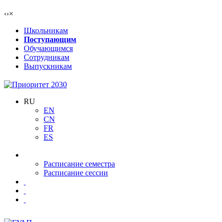
‹
›
×
Школьникам
Поступающим
Обучающимся
Сотрудникам
Выпускникам
RU
EN
CN
FR
ES
Расписание семестра
Расписание сессии