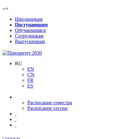
‹
›
×
Школьникам
Поступающим
Обучающимся
Сотрудникам
Выпускникам
RU
EN
CN
FR
ES
Расписание семестра
Расписание сессии