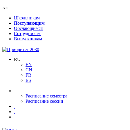
‹
›
×
Школьникам
Поступающим
Обучающимся
Сотрудникам
Выпускникам
RU
EN
CN
FR
ES
Расписание семестра
Расписание сессии