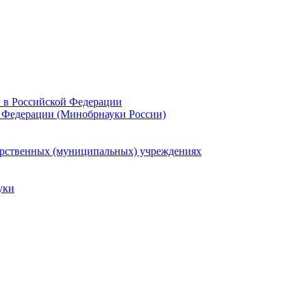
и в Российской Федерации
 Федерации (Минобрнауки России)
арственных (муниципальных) учреждениях
уки