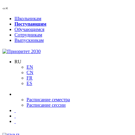
‹
›
×
Школьникам
Поступающим
Обучающимся
Сотрудникам
Выпускникам
RU
EN
CN
FR
ES
Расписание семестра
Расписание сессии