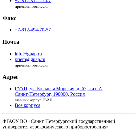
+7-812-312-21-07
приемная комиссия
Факс
+7-812-494-70-57
Почта
info@guap.ru
priem@guap.ru
приемная комиссия
Адрес
ГУАП, ул. Большая Морская,
д. 67, лит. А,
Санкт-Петербург,
190000, Россия
главный корпус ГУАП
Все корпуса
ФГАОУ ВО
«Санкт-Петербургский государственный
университет аэрокосмического
приборостроения»