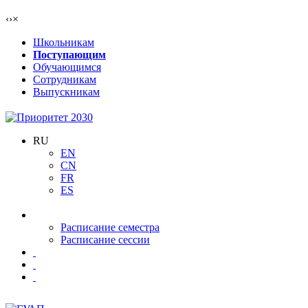
‹
›
×
Школьникам
Поступающим
Обучающимся
Сотрудникам
Выпускникам
RU
EN
CN
FR
ES
Расписание семестра
Расписание сессии