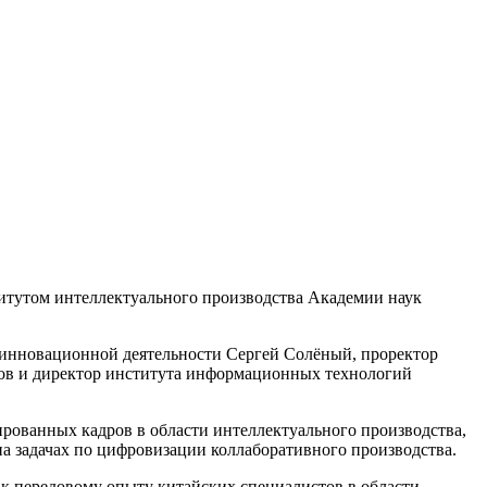
итутом интеллектуального производства Академии наук
 инновационной деятельности Сергей Солёный, проректор
лов и директор института информационных технологий
рованных кадров в области интеллектуального производства,
а задачах по цифровизации коллаборативного производства.
к передовому опыту китайских специалистов в области