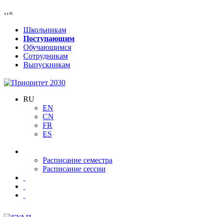
‹
›
×
Школьникам
Поступающим
Обучающимся
Сотрудникам
Выпускникам
RU
EN
CN
FR
ES
Расписание семестра
Расписание сессии