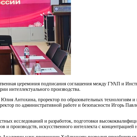
ественная церемония подписания соглашения между ГУАП и Инст
рии интеллектуального производства.
 Юлия Антохина, проректор по образовательных технологиям и
оректор по административной работе и безопасности Игорь Пав
стных исследований и разработок, подготовки высококвалифици
в и производств, искусственного интеллекта с концентрацией н
а Академии наук провинции Хэйлунцзян позволит приобщиться 