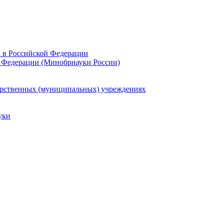
и в Российской Федерации
 Федерации (Минобрнауки России)
арственных (муниципальных) учреждениях
уки