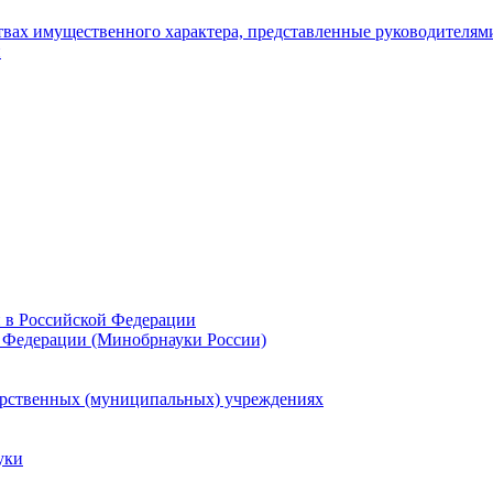
ьствах имущественного характера, представленные руководителя
и
и в Российской Федерации
 Федерации (Минобрнауки России)
арственных (муниципальных) учреждениях
уки