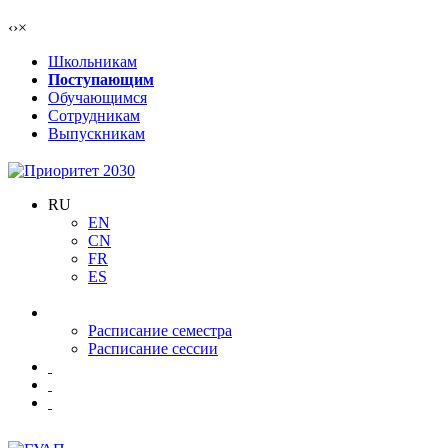
‹
›
×
Школьникам
Поступающим
Обучающимся
Сотрудникам
Выпускникам
RU
EN
CN
FR
ES
Расписание семестра
Расписание сессии