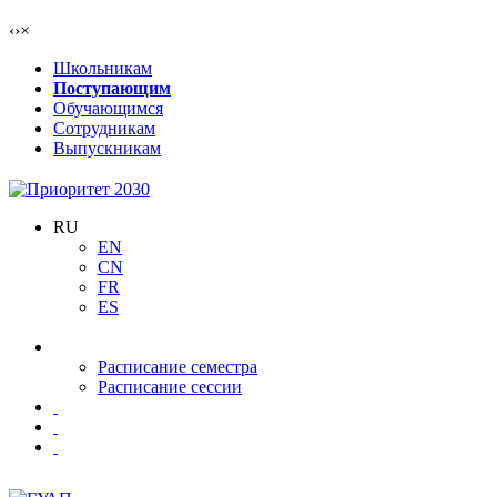
‹
›
×
Школьникам
Поступающим
Обучающимся
Сотрудникам
Выпускникам
RU
EN
CN
FR
ES
Расписание семестра
Расписание сессии