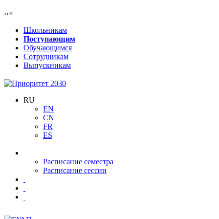
‹
›
×
Школьникам
Поступающим
Обучающимся
Сотрудникам
Выпускникам
RU
EN
CN
FR
ES
Расписание семестра
Расписание сессии