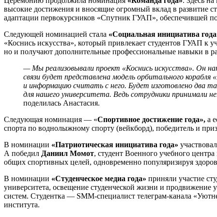
Церемонию продолжила номинация
«Команда года»
. Здесь н
высокие достижения и вносящие огромный вклад в развитие с
адаптации первокурсников «Спутник ГУАП», обеспечившей под
Следующей номинацией стала
«Социальная инициатива года
«Коснись искусства», который привлекает студентов ГУАП к у
но и получают дополнительные профессиональные навыки в ра
— Мы реализовывали проект «Коснись искусства». Он нап
связи будет представлена модель орбитального корабля 
и информацию считать с него. Будет изготовлено два т
для нашего университета. Ведь сотрудники принимали не
поделилась Анастасия.
Следующая номинация — «
Спортивное достижение года»,
а 
спорта по воднолыжному спорту (вейкборд), победитель и при
В номинации
«Патриотическая инициатива года»
участвовал
А победил
Даниил Момот
, студент Военного учебного центра
общих спортивных целей, одновременно популяризируя здоров
В номинации
«Студенческое медиа года»
приняли участие сту
университета, освещение студенческой жизни и продвижение 
систем. Студентка — SMM-специалист телеграм-канала «Уютнень
института.