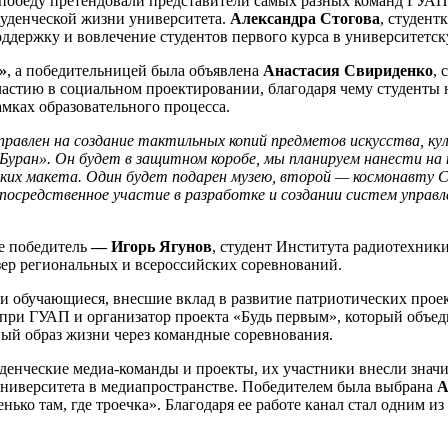
а победу претендовали представители самых разных команд ГУ
туденческой жизни университета.
Александра Стогова
, студент
держку и вовлечение студентов первого курса в университетск
»
, а победительницей была объявлена
Анастасия Свириденко
,
частию в социальном проектировании, благодаря чему студенты 
мках образовательного процесса.
равлен на создание тактильных копий предметов искусства, ку
«Буран». Он будет в защитном коробе, мы планируем нанести на
аких макета. Один будет подарен музею, второй — космонавту С
посредственное участие в разработке и создании систем управл
ее победитель
— Игорь Ягунов
, студент Института радиотехник
зер региональных и всероссийских соревнований.
и обучающиеся, внесшие вклад в развитие патриотических проек
 при ГУАП и организатор проекта «Будь первым», который объед
ый образ жизни через командные соревнования.
денческие медиа-команды и проекты, их участники внесли знач
университета в медиапространстве. Победителем была выбрана
А
ко там, где троечка». Благодаря ее работе канал стал одним и