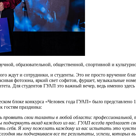
научной, образовательной, общественной, спортивной и культурн
го ждут и сотрудники, и студенты. Это не просто вручение бла
асивая фотозона, яркий свет софитов, фуршет, музыкальные ном
та. Для студентов ГУАП это важный вечер, ведь именно здесь о
денческом блоке конкурса «Человек года ГУАП» было представле
к гостям праздника:
 проявить свои таланты в любой области: профессиональной, т
ы подчеркнуть вклад каждого из вас. ГУАП всегда предлагает с
ить себя. Я хочу пожелать каждому из вас испытать это чувств
егодня мы подчеркиваем все те результаты, успехи, которых вы