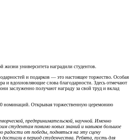
ой жизни университета наградили студентов.
годарностей и подарков — это настоящее торжество. Особая
ера и вдохновляющие слова благодарности. Здесь отмечают
ни заслуженно получают награду за свой труд и вклад
но 10 номинаций. Открывая торжественную церемонию
ворческой, предпринимательской, научной. Именно
воим студентам помимо новых знаний и навыков большое
о радости от победы, подняться на эту сцену
 достигли в период студенчества. Ребята, пусть для