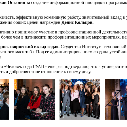
ван Останин
за создание информационной площадки программы
ачеств, эффективную командную работу, значительный вклад в у
тижения общих целей награжден
Денис Кольцов.
активно принимают участие в профориентационной деятельности 
ие более чем в пятидесяти профориентационных мероприятиях, 
рно-творческий вклад года».
Студентка
Института технологий
 разного масштаба. Под ее администрированием создана устойчи
в.
 «Человек года ГУАП» еще раз подтвердило, что в университет
ть и добросовестное отношение к своему делу.