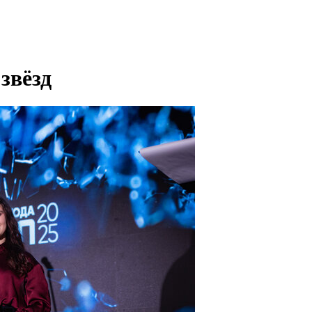
звёзд