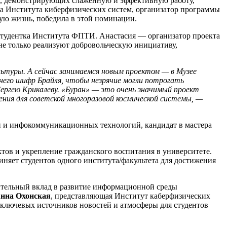
АП, демонстрирующих слаженную и эффективную работу,
ка Института киберфизических систем, организатор программы
ую жизнь, победила в этой номинации.
 студентка Института ФПТИ. Анастасия — организатор проекта
не только реализуют добровольческую инициативу,
льтуры. А сейчас занимаемся новым проектом — в Музее
 него шифр Брайля, чтобы незрячие могли потрогать
ергею Крикалеву. «Буран» — это очень значимый проект
ения для советской многоразовой космической системы, —
и и инфокоммуникационных технологий, кандидат в мастера
тов и укрепление гражданского воспитания в университете.
иняет студентов одного института/факультета для достижения
ительный вклад в развитие информационной среды
нна Охонская
, представляющая Институт каберфизических
з ключевых источников новостей и атмосферы для студентов