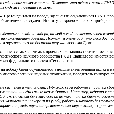
о себя, своих возможностей. Помните, что рядом с вами в ГУАП
ь будущее и делать его ярче.
»
. Претендентами на победу здесь были обучающиеся ГУАП, пр
обедителем стал студент Института аэрокосмических приборов и
дентами, и задача лидера, на мой взгляд, показать своей коман
заслуживающим доверия. Поэтому я очень рад, что смог достой
там оцениваются по достоинству,
— рассказал Дамир.
вавшие в самых значимых проектах, оказавших позитивное влиян
туденческого научного сообщества ГУАП. Даниэле занимается вов
амках федерального проекта «Технологии».
на победу были обучающиеся, внесшие значительный вклад в 
ор многочисленных научных публикаций, победитель конкурса г
е системы и технологии. Публикую свои работы в научных сборн
жностей, иногда самых неожиданных. Например, недавно я прин
 Однако на самом деле это совсем не так — наука дает множест
меня хватает сил и энергии на учебу, работу и научную деятель
аправления, ведь наука открывает много перспектив, –
прокомме