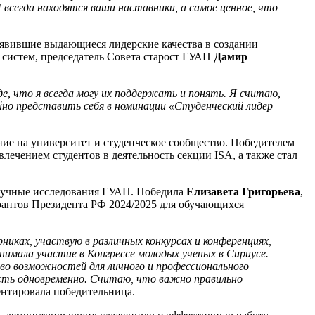
 всегда находятся ваши наставники, а самое ценное, что
оявившие выдающиеся лидерские качества в создании
 систем, председатель Совета старост ГУАП
Дамир
де, что я всегда могу их поддержать и понять. Я считаю,
но представить себя в номинации «Студенческий лидер
ие на университет и студенческое сообщество. Победителем
лечением студентов в деятельность секции ISA, а также стал
научные исследования ГУАП. Победила
Елизавета Григорьева
,
рантов Президента РФ 2024/2025 для обучающихся
иках, участвую в различных конкурсах и конференциях,
имала участие в Конгрессе молодых ученых в Сириусе.
во возможностей для личного и профессионального
ность одновременно. Считаю, что важно правильно
нтировала победительница.