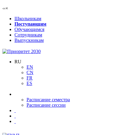
‹
›
×
Школьникам
Поступающим
Обучающимся
Сотрудникам
Выпускникам
RU
EN
CN
FR
ES
Расписание семестра
Расписание сессии