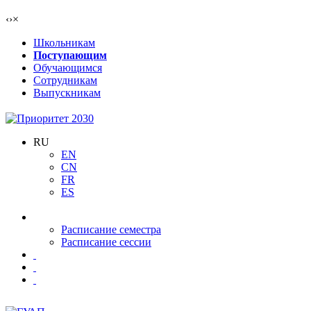
‹
›
×
Школьникам
Поступающим
Обучающимся
Сотрудникам
Выпускникам
RU
EN
CN
FR
ES
Расписание семестра
Расписание сессии