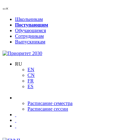
‹
›
×
Школьникам
Поступающим
Обучающимся
Сотрудникам
Выпускникам
RU
EN
CN
FR
ES
Расписание семестра
Расписание сессии