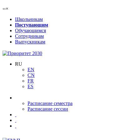
‹
›
×
Школьникам
Поступающим
Обучающимся
Сотрудникам
Выпускникам
RU
EN
CN
FR
ES
Расписание семестра
Расписание сессии