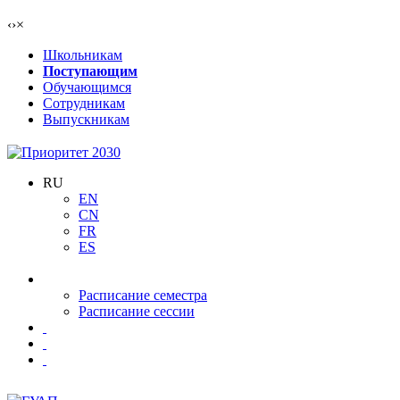
‹
›
×
Школьникам
Поступающим
Обучающимся
Сотрудникам
Выпускникам
RU
EN
CN
FR
ES
Расписание семестра
Расписание сессии