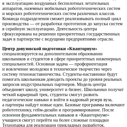
в эксплуатацию воздушных беспилотных летательных
аппаратов, наземных мобильных робототехнических систем
и морских робототехнических систем различных классов.
Команда подразделения сможет реализовывать полный цикл
производства — от разработки прототипов до запуска систем
в серийную эксплуатацию. Деятельность центра
сфокусирована на решении приоритетных государственных
задач в партнерстве с ведущими предприятиями отрасли.
Центр довузовской подготовки «Кванториум»
специализируется на дополнительном образовании
школьников и студентов в сфере приоритетных инженерных
специальностей. Основная задача — профориентация
и вовлечение молодежи в техническое творчество через
систему технонаставничества. Студенты-наставники будут
помогать школьникам доводить проекты до уровня реальных
запросов индустриальных партнеров. Модель центра
объединяет школу, университет и бизнес. Школьники получат
четкий карьерный трек, студенты смогут развить
педагогические навыки и войти в кадровый резерв вуза,
а партнеры найдут новые идеи. Базовые программы включают
робототехнику, гейм-дизайн и программирование. После
освоения фундаментальных навыков в «Кванториуме»
учащиеся смогут перейти на более сложные площадки
Технопарка для реализации прикладных разработок.