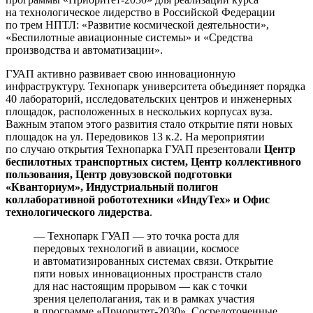
на технологическое лидерство в Российской Федерации
по трем НПТЛ: «Развитие космической деятельности»,
«Беспилотные авиационные системы» и «Средства
производства и автоматизации».
ГУАП активно развивает свою инновационную
инфраструктуру. Технопарк университета объединяет порядка
40 лабораторий, исследовательских центров и инженерных
площадок, расположенных в нескольких корпусах вуза.
Важным этапом этого развития стало открытие пяти новых
площадок на ул. Передовиков 13 к.2. На мероприятии
по случаю открытия Технопарка ГУАП презентовали
Центр
беспилотных транспортных систем, Центр коллективного
пользования, Центр довузовской подготовки
«Кванториум», Индустриальный полигон
коллаборативной робототехники «ИндуТех» и Офис
технологического лидерства
.
— Технопарк ГУАП — это точка роста для
передовых технологий в авиации, космосе
и автоматизированных системах связи. Открытие
пяти новых инновационных пространств стало
для нас настоящим прорывом — как с точки
зрения целеполагания, так и в рамках участия
в программе «Приоритет‑2030». Сосредоточенные