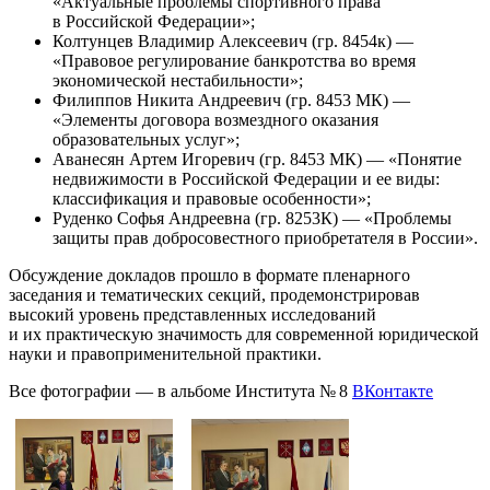
«Актуальные проблемы спортивного права
в Российской Федерации»;
Колтунцев Владимир Алексеевич (гр. 8454к) —
«Правовое регулирование банкротства во время
экономической нестабильности»;
Филиппов Никита Андреевич (гр. 8453 МК) —
«Элементы договора возмездного оказания
образовательных услуг»;
Аванесян Артем Игоревич (гр. 8453 МК) — «Понятие
недвижимости в Российской Федерации и ее виды:
классификация и правовые особенности»;
Руденко Софья Андреевна (гр. 8253К) — «Проблемы
защиты прав добросовестного приобретателя в России».
Обсуждение докладов прошло в формате пленарного
заседания и тематических секций, продемонстрировав
высокий уровень представленных исследований
и их практическую значимость для современной юридической
науки и правоприменительной практики.
Все фотографии — в альбоме Института № 8
ВКонтакте