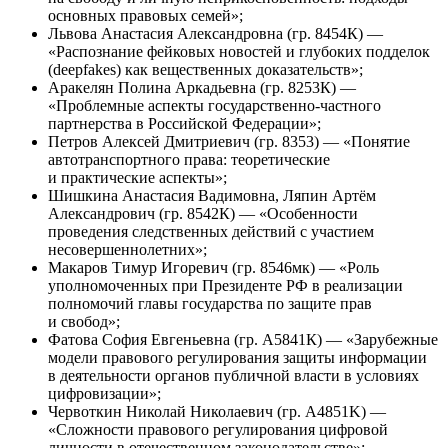
основных правовых семей»;
Львова Анастасия Александровна (гр. 8454К) —
«Распознание фейковых новостей и глубоких подделок
(deepfakes) как вещественных доказательств»;
Аракелян Полина Аркадьевна (гр. 8253К) —
«Проблемные аспекты государственно-частного
партнерства в Российской Федерации»;
Петров Алексей Дмитриевич (гр. 8353) — «Понятие
автотранспортного права: теоретические
и практические аспекты»;
Шишкина Анастасия Вадимовна, Ляпин Артём
Александрович (гр. 8542К) — «Особенности
проведения следственных действий с участием
несовершеннолетних»;
Макаров Тимур Игоревич (гр. 8546мк) — «Роль
уполномоченных при Президенте РФ в реализации
полномочий главы государства по защите прав
и свобод»;
Фатова София Евгеньевна (гр. A5841К) — «Зарубежные
модели правового регулирования защиты информации
в деятельности органов публичной власти в условиях
цифровизации»;
Червоткин Николай Николаевич (гр. A4851K) —
«Сложности правового регулирования цифровой
личности в отечественном законодательстве»;