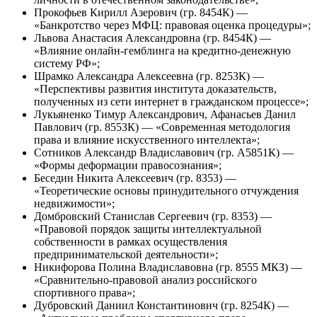
Прокофьев Кирилл Азерович (гр. 8454К) —
«Банкротство через МФЦ: правовая оценка процедуры»;
Львова Анастасия Александровна (гр. 8454К) —
«Влияние онлайн-гемблинга на кредитно-денежную
систему РФ»;
Шрамко Александра Алексеевна (гр. 8253К) —
«Перспективы развития института доказательств,
полученных из сети интернет в гражданском процессе»;
Лукьяненко Тимур Александрович, Афанасьев Данил
Павлович (гр. 8553К) — «Современная методология
права и влияние искусственного интеллекта»;
Сотников Александр Владиславович (гр. А5851К) —
«Формы деформации правосознания»;
Беседин Никита Алексеевич (гр. 8353) —
«Теоретические основы принудительного отчуждения
недвижимости»;
Домбровский Станислав Сергеевич (гр. 8353) —
«Правовой порядок защиты интеллектуальной
собственности в рамках осуществления
предпринимательской деятельности»;
Никифорова Полина Владиславовна (гр. 8555 МКЗ) —
«Сравнительно-правовой анализ российского
спортивного права»;
Дубровский Даниил Константинович (гр. 8254К) —