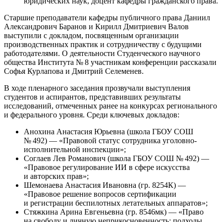
юридических наук, доцент кафедры гражданского права.
Старшие преподаватели кафедры публичного права Даниил
Александрович Баранов и Кирилл Дмитриевич Валов
выступили с докладом, посвященным организации
производственных практик и сотрудничеству с будущими
работодателями. О деятельности Студенческого научного
общества Института № 8 участникам конференции рассказали
Софья Курлапова и Дмитрий Селеменев.
В ходе пленарного заседания прозвучали выступления
студентов и аспирантов, представивших результаты
исследований, отмеченных ранее на конкурсах регионального
и федерального уровня. Среди ключевых докладов:
Анохина Анастасия Юрьевна (школа ГБОУ СОШ
№ 492) — «Правовой статус сотрудника уголовно-
исполнительной инспекции»;
Соглаев Лев Романович (школа ГБОУ СОШ № 492) —
«Правовое регулирование ИИ в сфере искусства
и авторских прав»;
Шемонаева Анастасия Ивановна (гр. 8254К) —
«Правовое решение вопросов сертификации
и регистрации беспилотных летательных аппаратов»;
Стяжкина Арина Евгеньевна (гр. 8546мк) — «Право
на свободу и личную неприкосновенность: подходы