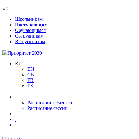
‹
›
×
Школьникам
Поступающим
Обучающимся
Сотрудникам
Выпускникам
RU
EN
CN
FR
ES
Расписание семестра
Расписание сессии