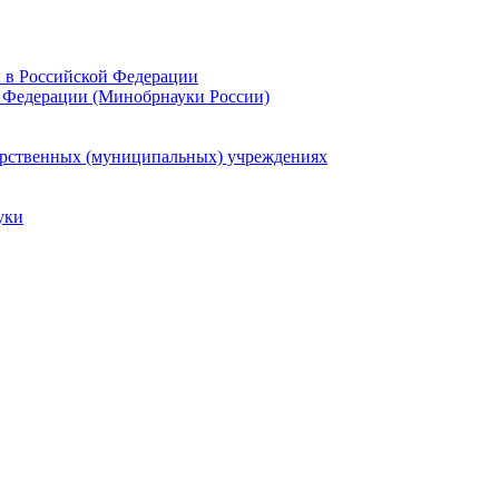
и в Российской Федерации
 Федерации (Минобрнауки России)
арственных (муниципальных) учреждениях
уки