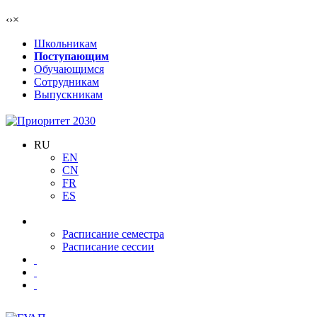
‹
›
×
Школьникам
Поступающим
Обучающимся
Сотрудникам
Выпускникам
RU
EN
CN
FR
ES
Расписание семестра
Расписание сессии