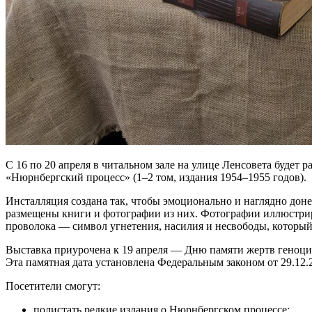
С 16 по 20 апреля в читальном зале на улице Ленсовета будет
«Нюрнбергский процесс» (1–2 том, издания 1954–1955 годов).
Инсталляция создана так, чтобы эмоционально и наглядно доне
размещены книги и фотографии из них. Фотографии иллюстрир
проволока — символ угнетения, насилия и несвободы, который
Выставка приурочена к 19 апреля — Дню памяти жертв геноци
Эта памятная дата установлена Федеральным законом от 29.12.
Посетители смогут:
полистать редкие издания о Нюрнбергском процессе;