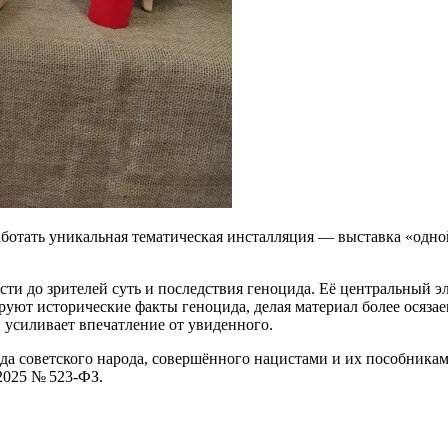
 работать уникальная тематическая инсталляция — выставка «одн
сти до зрителей суть и последствия геноцида. Её центральный э
уют исторические факты геноцида, делая материал более осяз
 усиливает впечатление от увиденного.
да советского народа, совершённого нацистами и их пособника
2025 № 523‑ФЗ.