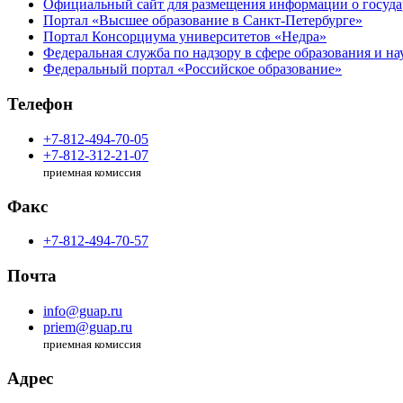
Официальный сайт для размещения информации о госуд
Портал «Высшее образование в Санкт-Петербурге»
Портал Консорциума университетов «Недра»
Федеральная служба по надзору в сфере образования и на
Федеральный портал «Российское образование»
Телефон
+7-812-494-70-05
+7-812-312-21-07
приемная комиссия
Факс
+7-812-494-70-57
Почта
info@guap.ru
priem@guap.ru
приемная комиссия
Адрес