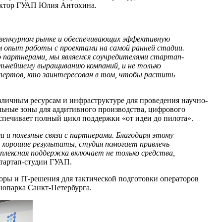
ректор ГУАП Юлия Антохина.
 венчурном рынке и обеспечивающих эффективную
м опыт работы с проектами на самой ранней стадии.
 партнерами, мы являемся соучредителями стартап-
альнейшему выращиванию компаний, и не только
спертов, кто заинтересован в том, чтобы растить
зличным ресурсам и инфраструктуре для проведения научно-
альные зоны для аддитивного производства, цифрового
еспечивает полный цикл поддержки «от идеи до пилота».
и и полезные связи с партнерами. Благодаря этому
 хорошие результаты, студия помогает привлечь
мплексная поддержка включает не только средства,
тартап-студии ГУАП.
ры и IT-решения для тактической подготовки операторов
опарка Санкт-Петербурга.