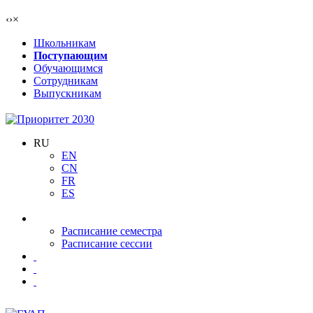
‹
›
×
Школьникам
Поступающим
Обучающимся
Сотрудникам
Выпускникам
RU
EN
CN
FR
ES
Расписание семестра
Расписание сессии