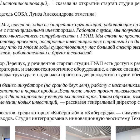
й источник инноваций,
— сказала на открытии стартап-студии 
едатель СОБА Луиза Александрова отметила:
Мы, наверное, одна из старейших организаций, работающих на
 с потенциальными инвесторами. Работая с вузом, мы получае
го многолетнего сотрудничества с ГУАП. Мы стали не просто
одготовку проектов, построение инвестиционных стратегий по д
ому что за многие годы существования у нас большой спектр эк
стем, робототехники и других технологий.
р Дерешук, у резидентов стартап-студии ГУАП есть доступ к ра
боратории, и высокотехнологичное оборудование, а также специ
инфраструктура и поддержка проектов для резидентов студии об
изнес-инкубаторе (на срок до двух лет), работу с наставникам
ототипа и первых продаж.Если после этого проект показывает
нд финансирования у венчурных инвесторов. Таким образом, ко
лечении новых инвестиций,
— рассказал генеральный директор с
оектов, среди которых «Киберштаб» и «Киберсреда» — симулято
одов. Студия интегрирована в инновационную экосистему Техн