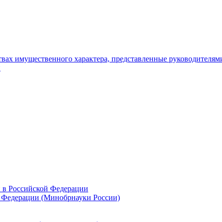
ьствах имущественного характера, представленные руководителя
и
и в Российской Федерации
 Федерации (Минобрнауки России)