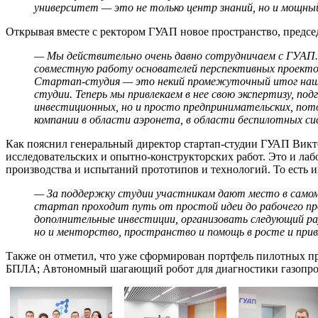
университет — это не только центр знаний, но и мощны
Открывая вместе с ректором ГУАП новое пространство, предс
— Мы действительно очень давно сотрудничаем с ГУАП. 
совместную работу основателей перспективных проектов
Стартап-студия — это некий промежуточный итог наше
студии. Теперь мы привлекаем в нее свою экспертизу, п
инвестиционных, но и просто предпринимательских, пот
компании в области аэронета, в области беспилотных си
Как пояснил генеральный директор стартап-студии ГУАП Викто
исследовательских и опытно-конструкторских работ. Это и ла
производства и испытаний прототипов и технологий. То есть 
— За поддержку студии участникам дают место в самом б
стартап проходит путь от простой идеи до рабочего пр
дополнительные инвестиции, организовать следующий рау
но и менторство, пространство и помощь в росте и прив
Также он отметил, что уже сформирован портфель пилотных пр
БПЛА; Автономный шагающий робот для диагностики газопров