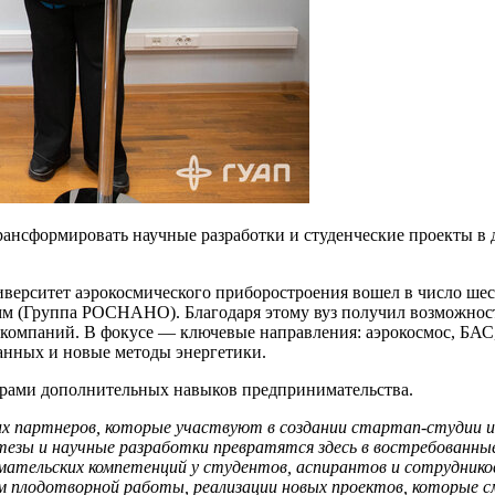
трансформировать научные разработки и студенческие проекты 
иверситет аэрокосмического приборостроения вошел в число ше
м (Группа РОСНАНО). Благодаря этому вуз получил возможност
 компаний. В фокусе — ключевые направления: аэрокосмос, БАС, 
анных и новые методы энергетики.
ерами дополнительных навыков предпринимательства.
ких партнеров, которые участвуют в создании стартап-студии 
отезы и научные разработки превратятся здесь в востребован
ательских компетенций у студентов, аспирантов и сотруднико
м плодотворной работы, реализации новых проектов, которые 