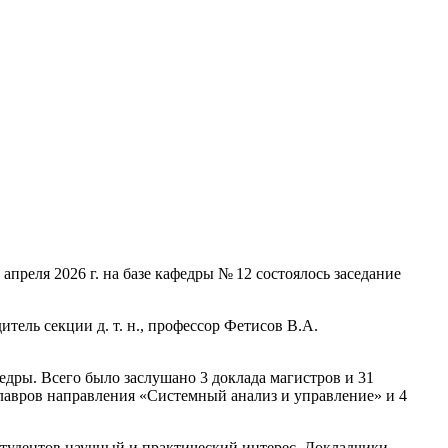
реля 2026 г. на базе кафедры № 12 состоялось заседание
тель секции д. т. н., профессор Фетисов В.А.
едры. Всего было заслушано 3 доклада магистров и 31
алавров направления «Системный анализ и управление» и 4
тудентов научный и практический интерес. Докладчики