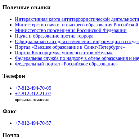
Полезные ссылки
Интерактивная карта антитеррористической деятельност
Министерство науки и высшего образования Российской
Министерство просвещения Российской Федерации
Наука и образование против террора
Официальный сайт для размещения информации о госуд
Портал «Высшее образование в Санкт-Петербурге»
Портал Консорциума университетов «Недра»
Федеральная служба по надзору в сфере образования и на
Федеральный портал «Российское образование»
Телефон
+7-812-494-70-05
+7-812-312-21-07
приемная комиссия
Факс
+7-812-494-70-57
Почта