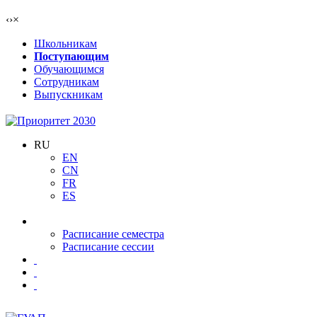
‹
›
×
Школьникам
Поступающим
Обучающимся
Сотрудникам
Выпускникам
RU
EN
CN
FR
ES
Расписание семестра
Расписание сессии