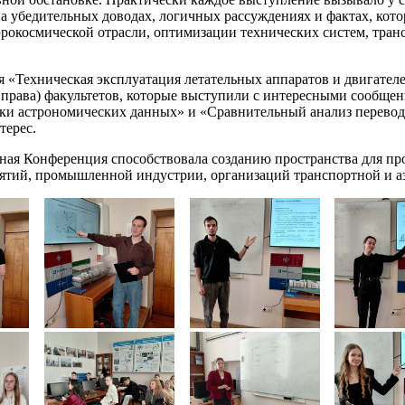
а убедительных доводах, логичных рассуждениях и фактах, кот
окосмической отрасли, оптимизации технических систем, тран
ия «Техническая эксплуатация летательных аппаратов и двигате
и права) факультетов, которые выступили с интересными сооб
тки астрономических данных» и «Сравнительный анализ перевод
терес.
енная Конференция способствовала созданию пространства для п
тий, промышленной индустрии, организаций транспортной и аэ