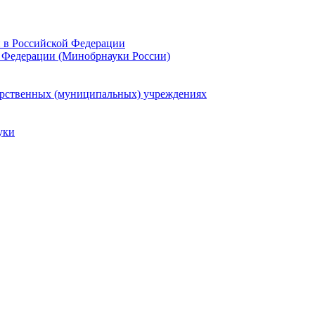
и в Российской Федерации
 Федерации (Минобрнауки России)
арственных (муниципальных) учреждениях
уки