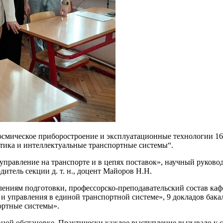
ическое приборостроение и эксплуатационные технологии 16 ап
тика и интеллектуальные транспортные системы“.
правление на транспорте и в цепях поставок», научный руководи
тель секции д. т. н., доцент Майоров Н.Н.
лениям подготовки, профессорско-преподавательский состав каф
и управления в единой транспортной системе», 9 докладов бак
ортные системы».
ной обстановке. Практически каждое выступление вызывало у с