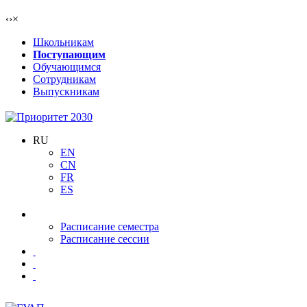
‹
›
×
Школьникам
Поступающим
Обучающимся
Сотрудникам
Выпускникам
RU
EN
CN
FR
ES
Расписание семестра
Расписание сессии