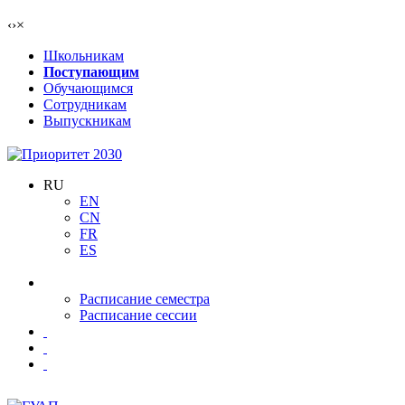
‹
›
×
Школьникам
Поступающим
Обучающимся
Сотрудникам
Выпускникам
RU
EN
CN
FR
ES
Расписание семестра
Расписание сессии