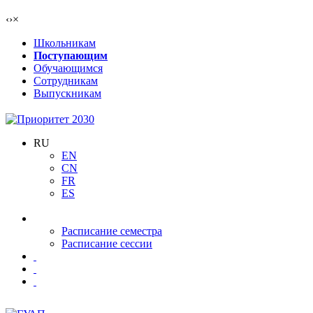
‹
›
×
Школьникам
Поступающим
Обучающимся
Сотрудникам
Выпускникам
RU
EN
CN
FR
ES
Расписание семестра
Расписание сессии