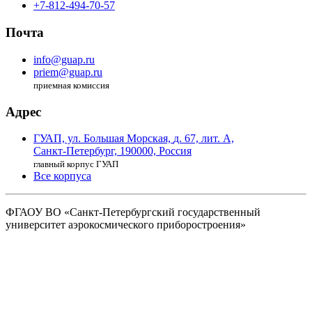
+7-812-494-70-57
Почта
info@guap.ru
priem@guap.ru
приемная комиссия
Адрес
ГУАП, ул. Большая Морская,
д. 67, лит. А,
Санкт-Петербург,
190000, Россия
главный корпус ГУАП
Все корпуса
ФГАОУ ВО
«Санкт-Петербургский государственный
университет аэрокосмического
приборостроения»