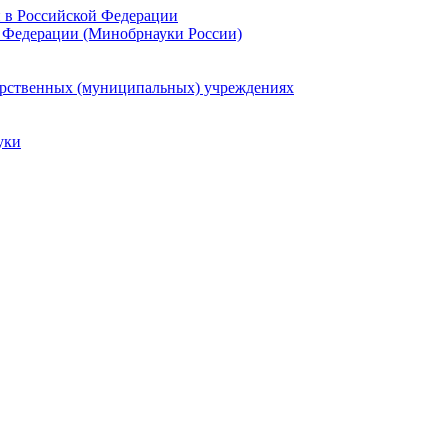
и в Российской Федерации
 Федерации (Минобрнауки России)
арственных (муниципальных) учреждениях
уки