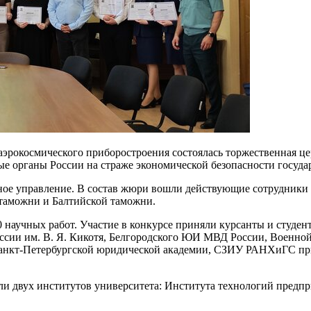
 аэрокосмического приборостроения состоялась торжественная 
е органы России на страже экономической безопасности государ
ое управление. В состав жюри вошли действующие сотрудники 
 таможни и Балтийской таможни.
 научных работ. Участие в конкурсе приняли курсанты и студен
сии им. В. Я. Кикотя, Белгородского ЮИ МВД России, Военной
Санкт-Петербургской юридической академии, СЗИУ РАНХиГС при
тели двух институтов университета: Института технологий пред