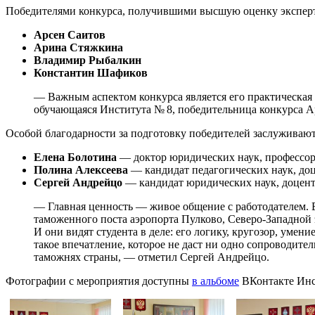
Победителями конкурса, получившими высшую оценку эксперт
Арсен Саитов
Арина Стяжкина
Владимир Рыбалкин
Константин Шафиков
— Важным аспектом конкурса является его практическая
обучающаяся Института № 8, победительница конкурса 
Особой благодарности за подготовку победителей заслуживаю
Елена Болотина
— доктор юридических наук, профессор
Полина Алексеева
— кандидат педагогических наук, до
Сергей Андрейцо
— кандидат юридических наук, доцент
— Главная ценность — живое общение с работодателем.
таможенного поста аэропорта Пулково, Северо-Западной
И они видят студента в деле: его логику, кругозор, уме
такое впечатление, которое не даст ни одно сопроводите
таможнях страны, — отметил Сергей Андрейцо.
Фотографии с мероприятия доступны
в альбоме
ВКонтакте Инс