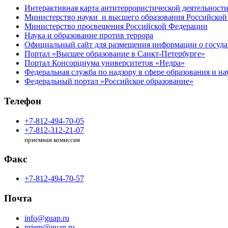
Интерактивная карта антитеррористической деятельност
Министерство науки и высшего образования Российской
Министерство просвещения Российской Федерации
Наука и образование против террора
Официальный сайт для размещения информации о госуд
Портал «Высшее образование в Санкт-Петербурге»
Портал Консорциума университетов «Недра»
Федеральная служба по надзору в сфере образования и на
Федеральный портал «Российское образование»
Телефон
+7-812-494-70-05
+7-812-312-21-07
приемная комиссия
Факс
+7-812-494-70-57
Почта
info@guap.ru
priem@guap.ru