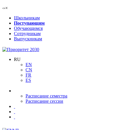
‹
›
×
Школьникам
Поступающим
Обучающимся
Сотрудникам
Выпускникам
RU
EN
CN
FR
ES
Расписание семестра
Расписание сессии