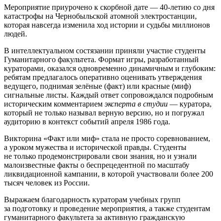
Мероприятие приурочено к скорбной дате — 40-летию со дня
катастрофы на Чернобыльской атомной электростанции,
которая навсегда изменила ход истории и судьбы миллионов
людей.
В интеллектуальном состязании приняли участие студенты
Гуманитарного факультета. Формат игры, разработанный
кураторами, оказался одновременно динамичным и глубоким:
ребятам предлагалось оперативно оценивать утверждения
ведущего, поднимая зелёные (факт) или красные (миф)
сигнальные листы. Каждый ответ сопровождался подробным
историческим комментарием
эксперта в студии
— куратора,
который не только называл верную версию, но и погружал
аудиторию в контекст событий апреля 1986 года.
Викторина «Факт или миф» стала не просто соревнованием,
а уроком мужества и исторической правды. Студенты
не только продемонстрировали свои знания, но и узнали
малоизвестные факты о беспрецедентной по масштабу
ликвидационной кампании, в которой участвовали более 200
тысяч человек из России.
Выражаем благодарность кураторам учебных групп
за подготовку и проведение мероприятия, а также студентам
гуманитарного факультета за активную гражданскую