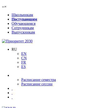
‹
›
×
Школьникам
Поступающим
Обучающимся
Сотрудникам
Выпускникам
RU
EN
CN
FR
ES
Расписание семестра
Расписание сессии