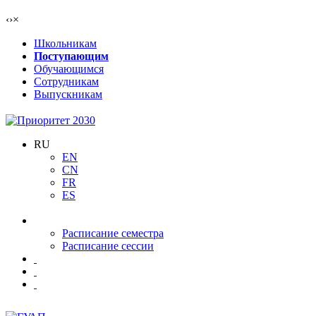
‹
›
×
Школьникам
Поступающим
Обучающимся
Сотрудникам
Выпускникам
RU
EN
CN
FR
ES
Расписание семестра
Расписание сессии