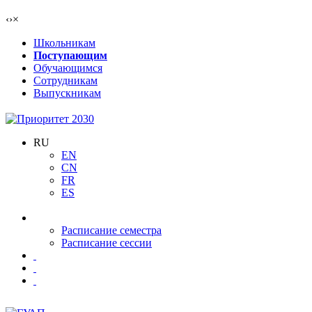
‹
›
×
Школьникам
Поступающим
Обучающимся
Сотрудникам
Выпускникам
RU
EN
CN
FR
ES
Расписание семестра
Расписание сессии