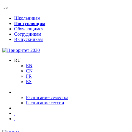
‹
›
×
Школьникам
Поступающим
Обучающимся
Сотрудникам
Выпускникам
RU
EN
CN
FR
ES
Расписание семестра
Расписание сессии