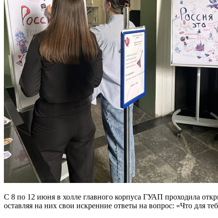
С 8 по 12 июня в холле главного корпуса ГУАП проходила откр
оставляя на них свои искренние ответы на вопрос: «Что для те