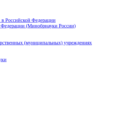
и в Российской Федерации
 Федерации (Минобрнауки России)
арственных (муниципальных) учреждениях
уки