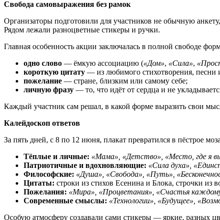
Свобода самовыражения без рамок
Организаторы подготовили для участников не обычную анкету, 
Рядом лежали разноцветные стикеры и ручки.
Главная особенность акции заключалась в полной свободе форм
одно слово
— ёмкую ассоциацию (
«Дом»
,
«Сила»
,
«Прос
короткую цитату
— из любимого стихотворения, песни 
пожелание
— стране, близким или самому себе;
личную фразу
— то, что идёт от сердца и не укладывает
Каждый участник сам решал, в какой форме выразить свои мысл
Калейдоскоп ответов
За пять дней, с 8 по 12 июня, плакат превратился в пёстрое м
Тёплые и личные:
«Мама», «Детство», «Место, где я в
Патриотичные и вдохновляющие:
«Сила духа», «Единс
Философские:
«Душа», «Свобода», «Путь», «Бесконечно
Цитаты:
строки из стихов Есенина и Блока, строчки из 
Пожелания:
«Мира», «Процветания», «Счастья каждом
Современные смыслы:
«Технологии», «Будущее», «Воз
Особую атмосферу создавали сами стикеры — яркие, разных цв