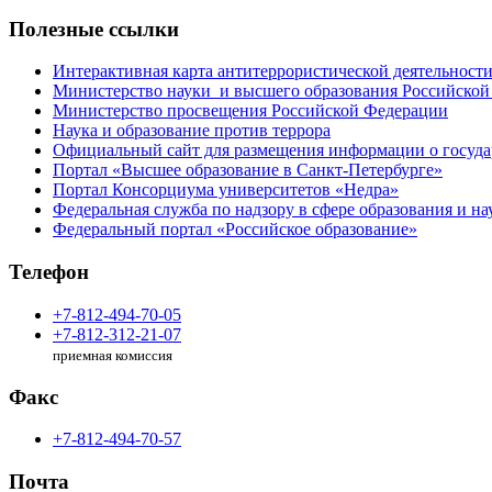
Полезные ссылки
Интерактивная карта антитеррористической деятельност
Министерство науки и высшего образования Российской
Министерство просвещения Российской Федерации
Наука и образование против террора
Официальный сайт для размещения информации о госуд
Портал «Высшее образование в Санкт-Петербурге»
Портал Консорциума университетов «Недра»
Федеральная служба по надзору в сфере образования и на
Федеральный портал «Российское образование»
Телефон
+7-812-494-70-05
+7-812-312-21-07
приемная комиссия
Факс
+7-812-494-70-57
Почта