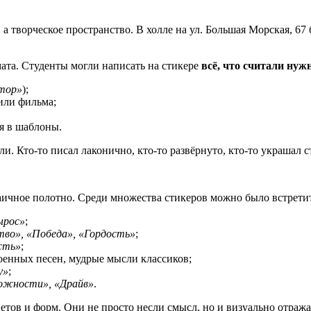
а творческое пространство. В холле на ул. Большая Морская, 67
ата. Студенты могли написать на стикере
всё, что считали ну
тор»
);
или фильма;
ся в шаблоны.
и. Кто-то писал лаконично, кто-то развёрнуто, кто-то украшал 
озаичное полотно. Среди множества стикеров можно было встрети
ырос»
;
тво», «Победа», «Гордость»
;
сть»
;
военных песен, мудрые мысли классиков;
у»
;
можности», «Драйв»
.
етов и форм. Они не просто несли смысл, но и визуально отраж