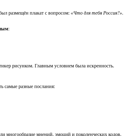
 был размещён плакат с вопросом:
«Что для тебя Россия?»
.
жным
:
стикер рисунком. Главным условием была искренность.
ть самые разные послания:
али многообразие мнений, эмоций и поколенческих кодов.