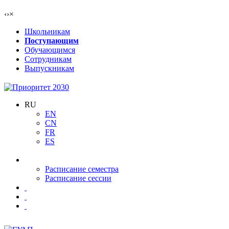
‹
›
×
Школьникам
Поступающим
Обучающимся
Сотрудникам
Выпускникам
RU
EN
CN
FR
ES
Расписание семестра
Расписание сессии