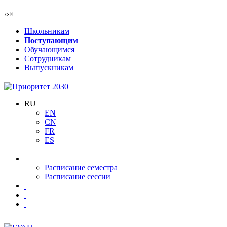
‹
›
×
Школьникам
Поступающим
Обучающимся
Сотрудникам
Выпускникам
RU
EN
CN
FR
ES
Расписание семестра
Расписание сессии