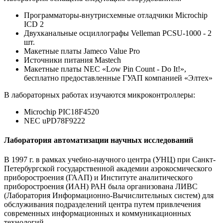
Программаторы-внутрисхемные отладчики Microchip
ICD 2
Двухканальные осциллографы Velleman PCSU-1000 - 2
шт.
Макетные платы Jameco Value Pro
Источники питания Mastech
Макетные платы NEC «Low Pin Count - Do It!»,
бесплатно предоставленные ГУАП компанией «Элтех»
В лабораторных работах изучаются микроконтроллеры:
Microchip PIC18F4520
NEC uPD78F9222
Лаборатория автоматизации научных исследований
В 1997 г. в рамках учебно-научного центра (УНЦ) при Санкт-
Петербургской государственной академии аэрокосмического
приборостроения (ГААП) и Институте аналитического
приборостроения (ИАН) РАН была организована ЛИВС
(Лаборатория Информационно-Вычислительных систем) для
обслуживания подразделений центра путем привлечения
современных информационных и коммуникационных
технологий.