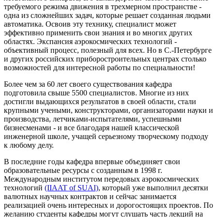
требуемого режима движения в трехмерном пространстве -
одна из сложнейших задач, которые решает созданная людьми
автоматика. Освоив эту технику, специалист может
эффективно применить свои знания и во многих других
областях. Экспансия аэрокосмических технологий -
объективный процесс, полезный для всех. Но в С.-Петербурге
и других российских приборостроительных центрах столько
возможностей для интересной работы по специальности!
Более чем за 60 лет своего существования кафедра
подготовила свыше 5500 специалистов. Многие из них
достигли выдающихся результатов в своей области, стали
крупными учеными, конструкторами, организаторами науки и
производства, летчиками-испытателями, успешными
бизнесменами - и все благодаря нашей классической
инженерной школе, учащей серьезному творческому подходу
к любому делу.
В последние годы кафедра впервые объединяет свои
образовательные ресурсы с созданным в 1998 г.
Международным институтом передовых аэрокосмических
технологий
(IIAAT of SUAI)
, который уже выполнил десятки
валютных научных контрактов и сейчас занимается
реализацией очень интересных и дорогостоящих проектов. По
желанию студенты кафедры могут слушать часть лекций на