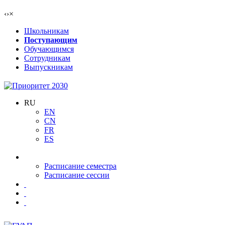
‹
›
×
Школьникам
Поступающим
Обучающимся
Сотрудникам
Выпускникам
RU
EN
CN
FR
ES
Расписание семестра
Расписание сессии