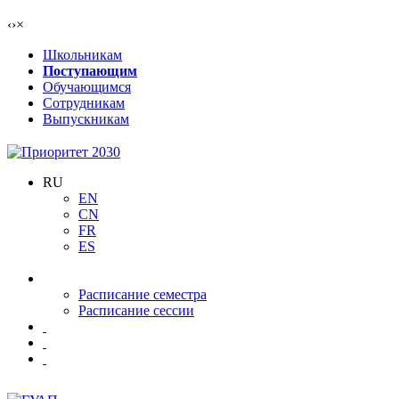
‹
›
×
Школьникам
Поступающим
Обучающимся
Сотрудникам
Выпускникам
RU
EN
CN
FR
ES
Расписание семестра
Расписание сессии