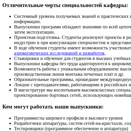
Отличительные черты специальностей кафедры:
Системный уровень получаемых знаний и практических н
информации.
Выпускники программ обладают знаниями по всей цепочк
затем эксплуатации.
Проектная подготовка. Студенты реализуют проекты в ра
индустрии и при консультации специалистов и представ
В ходе обучения студенты имеют возможность участвова
аэрокосмических исследований и разработок
.
Стажировки и обучение для студентов в высших учебных 
Выпускники кафедры без труда адаптируются к широкому
Возможность работы с уникальным оборудованием: высок
производственная линия монтажа печатных плат и др.
Образовательные программы, прошедшие международную 
Лекции с преподавателями, работающими в российских и
В магистратуре мы воспитываем высококлассных специал
проектированию бортовых сетей, использующих новейшие
Кем могут работать наши выпускники:
Программисты широкого профиля и высокого уровня
Разработчики аппаратуры, систем сетей-на-кристалле, со
Тестировщики (программное обеспечение и аппаратура)