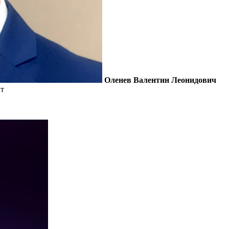
Оленев Валентин Леонидович
нт