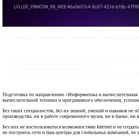
За 9 минут про бакалавриат, специалитет и магистратуру 
Образовательные траектории: специалитет, бакалавриат, магистратура
Где работают выпускники нашей кафедры
Проектно-ориентированный подход к обучению, CDIO
Преподаватели кафедры, пример проекта научного подразделения ка
Подготовка по направлению «Информатика и вычислительная т
вычислительной техники и программного обеспечения, успеш
Без таких специалистов, без их знаний, умений и навыков не 
производства, ни в работе современного музея, ни в банке, ни 
Без них не воспользоваться возможностями Internet и не созд
не построить сети и data-центры для глобальных компаний, не 