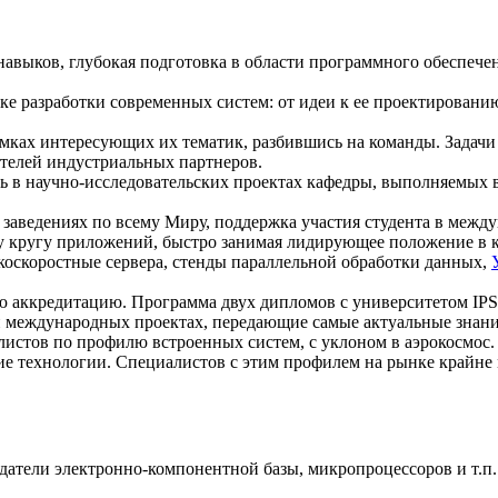
авыков, глубокая подготовка в области программного обеспечен
е разработки современных систем: от идеи к ее проектированию
мках интересующих их тематик, разбившись на команды. Задачи 
ителей индустриальных партнеров.
ть в научно-исследовательских проектах кафедры, выполняемых 
заведениях по всему Миру, поддержка участия студента в между
 кругу приложений, быстро занимая лидирующее положение в к
оскоростные сервера, стенды параллельной обработки данных,
аккредитацию. Программа двух дипломов с университетом IPS
 международных проектах, передающие самые актуальные знани
истов по профилю встроенных систем, с уклоном в аэрокосмос.
 технологии. Специалистов с этим профилем на рынке крайне ма
здатели электронно-компонентной базы, микропроцессоров и т.п.