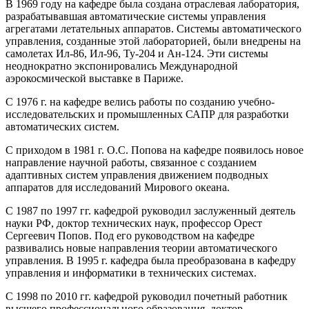
В 1969 году на кафедре была создана отраслевая лаборатория,
разрабатывавшая автоматические системы управления
агрегатами летательных аппаратов. Системы автоматического
управления, созданные этой лабораторией, были внедрены на
самолетах Ил-86, Ил-96, Ту-204 и Ан-124. Эти системы
неоднократно экспонировались Международной
аэрокосмической выставке в Париже.
С 1976 г. на кафедре велись работы по созданию учебно-
исследовательских и промышленных САПР для разработки
автоматических систем.
С приходом в 1981 г. О.С. Попова на кафедре появилось новое
направление научной работы, связанное с созданием
адаптивных систем управления движением подводных
аппаратов для исследований Мирового океана.
С 1987 по 1997 гг. кафедрой руководил заслуженный деятель
науки РФ, доктор технических наук, профессор Орест
Сергеевич Попов. Под его руководством на кафедре
развивались новые направления теории автоматического
управления. В 1995 г. кафедра была преобразована в кафедру
управления и информатики в технических системах.
С 1998 по 2010 гг. кафедрой руководил почетный работник
высшего профессионального образования, доктор