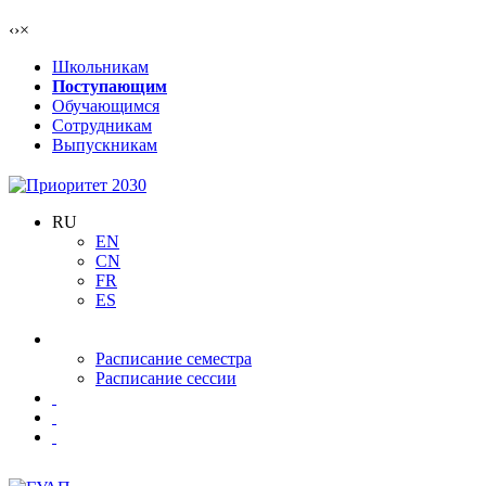
‹
›
×
Школьникам
Поступающим
Обучающимся
Сотрудникам
Выпускникам
RU
EN
CN
FR
ES
Расписание семестра
Расписание сессии