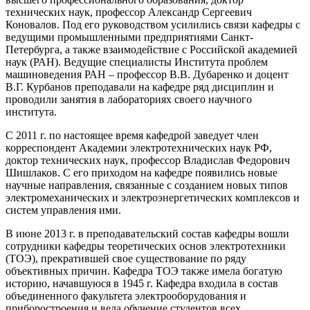
технических наук, профессор Александр Сергеевич
Коновалов. Под его руководством усилились связи кафедры с
ведущими промышленными предприятиями Санкт-
Петербурга, а также взаимодействие с Российской академией
наук (РАН). Ведущие специалисты Института проблем
машиноведения РАН – профессор В.В. Дубаренко и доцент
В.Г. Курбанов преподавали на кафедре ряд дисциплин и
проводили занятия в лабораториях своего научного
института.
С 2011 г. по настоящее время кафедрой заведует член
корреспондент Академии электротехнических наук РФ,
доктор технических наук, профессор Владислав Федорович
Шишлаков. С его приходом на кафедре появились новые
научные направления, связанные с созданием новых типов
электромеханических и электроэнергетических комплексов и
систем управления ими.
В июне 2013 г. в преподавательский состав кафедры вошли
сотрудники кафедры теоретических основ электротехники
(ТОЭ), прекратившей свое существование по ряду
объективных причин. Кафедра ТОЭ также имела богатую
историю, начавшуюся в 1945 г. Кафедра входила в состав
объединенного факультета электрооборудования и
приборостроения и вела обучение студентов всех