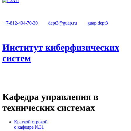
+7-812-494-70-30
dept3@guap.ru
guap.dept3
Институт киберфизических
систем
Кафедра управления в
технических системах
Краткой строкой
о кафедре №31