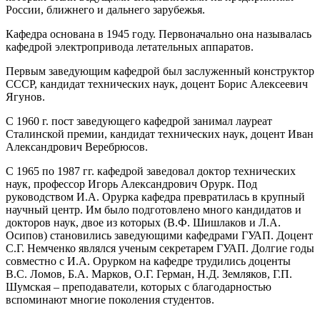
России, ближнего и дальнего зарубежья.
Кафедра основана в 1945 году. Первоначально она называлась
кафедрой электропривода летательных аппаратов.
Первым заведующим кафедрой был заслуженный конструктор
СССР, кандидат технических наук, доцент Борис Алексеевич
Ягунов.
С 1960 г. пост заведующего кафедрой занимал лауреат
Сталинской премии, кандидат технических наук, доцент Иван
Александрович Веребрюсов.
С 1965 по 1987 гг. кафедрой заведовал доктор технических
наук, профессор Игорь Александрович Орурк. Под
руководством И.А. Орурка кафедра превратилась в крупный
научный центр. Им было подготовлено много кандидатов и
докторов наук, двое из которых (В.Ф. Шишлаков и Л.А.
Осипов) становились заведующими кафедрами ГУАП. Доцент
С.Г. Немченко являлся ученым секретарем ГУАП. Долгие годы
совместно с И.А. Орурком на кафедре трудились доценты
В.С. Ломов, Б.А. Марков, О.Г. Герман, Н.Д. Земляков, Г.П.
Шумская – преподаватели, которых с благодарностью
вспоминают многие поколения студентов.