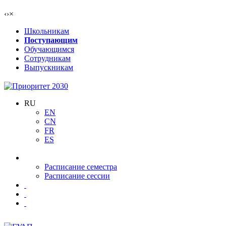
‹
›
×
Школьникам
Поступающим
Обучающимся
Сотрудникам
Выпускникам
RU
EN
CN
FR
ES
Расписание семестра
Расписание сессии