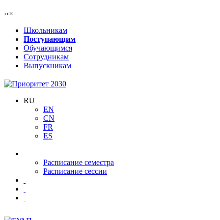
‹
›
×
Школьникам
Поступающим
Обучающимся
Сотрудникам
Выпускникам
RU
EN
CN
FR
ES
Расписание семестра
Расписание сессии