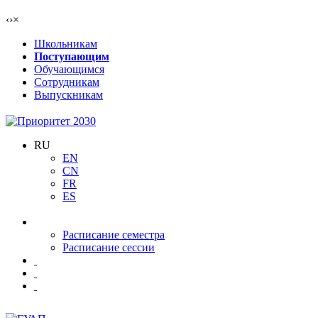
‹
›
×
Школьникам
Поступающим
Обучающимся
Сотрудникам
Выпускникам
RU
EN
CN
FR
ES
Расписание семестра
Расписание сессии