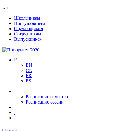
‹
›
×
Школьникам
Поступающим
Обучающимся
Сотрудникам
Выпускникам
RU
EN
CN
FR
ES
Расписание семестра
Расписание сессии