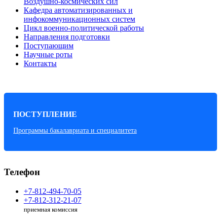
Воздушно-космических сил
Кафедра автоматизированных и
инфокоммуникационных систем
Цикл военно-политической работы
Направления подготовки
Поступающим
Научные роты
Контакты
ПОСТУПЛЕНИЕ
Программы бакалавриата и специалитета
Телефон
+7-812-494-70-05
+7-812-312-21-07
приемная комиссия