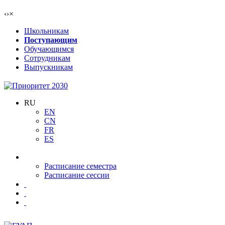
‹
›
×
Школьникам
Поступающим
Обучающимся
Сотрудникам
Выпускникам
RU
EN
CN
FR
ES
Расписание семестра
Расписание сессии