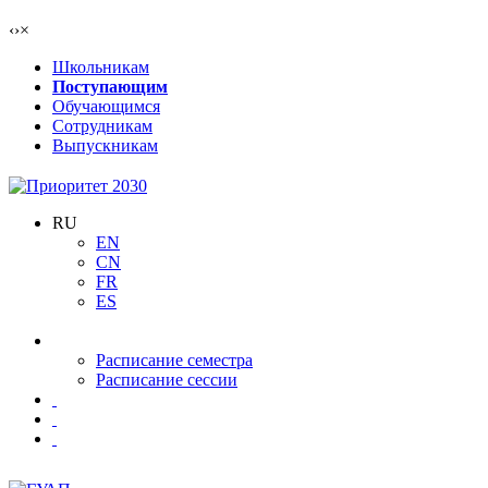
‹
›
×
Школьникам
Поступающим
Обучающимся
Сотрудникам
Выпускникам
RU
EN
CN
FR
ES
Расписание семестра
Расписание сессии