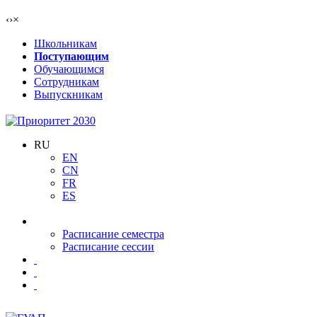
‹
›
×
Школьникам
Поступающим
Обучающимся
Сотрудникам
Выпускникам
RU
EN
CN
FR
ES
Расписание семестра
Расписание сессии