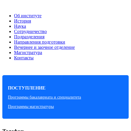
Об институте
История
Наука
Сотрудничество
Подразделения
Направления подготовки
Вечернее и заочное отделение
Магистратура
Контакты
ПОСТУПЛЕНИЕ
Программы бакалавриата и специалитета
Программы магистратуры