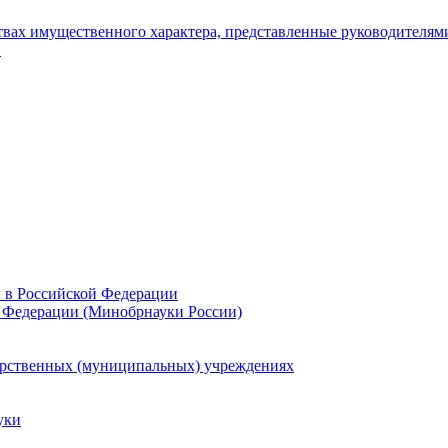
ьствах имущественного характера, представленные руководителя
и
и в Российской Федерации
 Федерации (Минобрнауки России)
арственных (муниципальных) учреждениях
уки