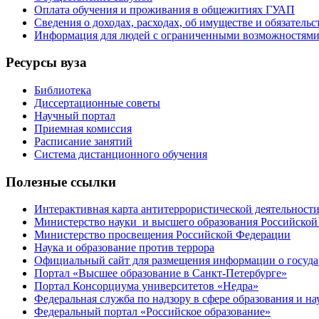
Оплата обучения и проживания в общежитиях ГУАП
Сведения о доходах, расходах, об имуществе и обязател
Информация для людей с ограниченными возможностям
Ресурсы вуза
Библиотека
Диссертационные советы
Научный портал
Приемная комиссия
Расписание занятий
Система дистанционного обучения
Полезные ссылки
Интерактивная карта антитеррористической деятельност
Министерство науки и высшего образования Российской
Министерство просвещения Российской Федерации
Наука и образование против террора
Официальный сайт для размещения информации о госуд
Портал «Высшее образование в Санкт-Петербурге»
Портал Консорциума университетов «Недра»
Федеральная служба по надзору в сфере образования и на
Федеральный портал «Российское образование»