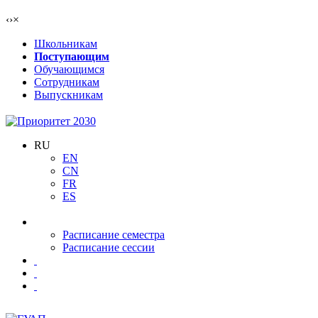
‹
›
×
Школьникам
Поступающим
Обучающимся
Сотрудникам
Выпускникам
RU
EN
CN
FR
ES
Расписание семестра
Расписание сессии