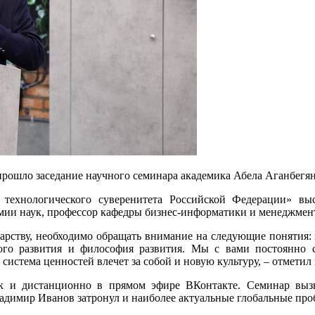
 прошло заседание научного семинара академика Абела Аганбегя
технологического суверенитета Российской Федерации» вы
демии наук, профессор кафедры бизнес-информатики и менеджме
дарству, необходимо обращать внимание на следующие понятия:
ого развития и философия развития. Мы с вами постоянно 
 система ценностей влечет за собой и новую культуру, – отмети
ак и дистанционно в прямом эфире ВКонтакте. Семинар выз
Владимир Иванов затронул и наиболее актуальные глобальные пр