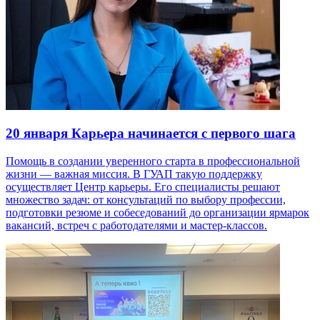
20 января
Карьера начинается с первого шага
Помощь в создании уверенного старта в профессиональной
жизни — важная миссия. В ГУАП такую поддержку
осуществляет Центр карьеры. Его специалисты решают
множество задач: от консультаций по выбору профессии,
подготовки резюме и собеседований до организации ярмарок
вакансий, встреч с работодателями и мастер-классов.