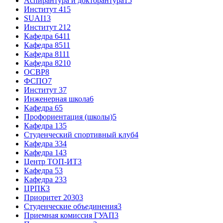
Аспирантура и докторантура
15
Институт 4
15
SUAI
13
Институт 2
12
Кафедра 64
11
Кафедра 85
11
Кафедра 81
11
Кафедра 82
10
ОСВР
8
ФСПО
7
Институт 3
7
Инженерная школа
6
Кафедра 6
5
Профориентация (школы)
5
Кафедра 13
5
Студенческий спортивный клуб
4
Кафедра 33
4
Кафедра 14
3
Центр ТОП-ИТ
3
Кафедра 5
3
Кафедра 23
3
ЦРПК
3
Приоритет 2030
3
Студенческие объединения
3
Приемная комиссия ГУАП
3