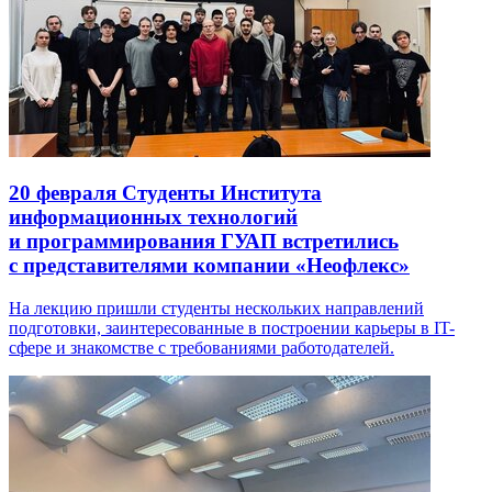
20 февраля
Студенты Института
информационных технологий
и программирования ГУАП встретились
с представителями компании «Неофлекс»
На лекцию пришли студенты нескольких направлений
подготовки, заинтересованные в построении карьеры в IT-
сфере и знакомстве с требованиями работодателей.