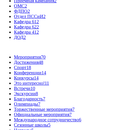
Приемная кампания
2
ОМС
2
ФДПО
2
Отдел ПССиИ
2
Кафедра 61
2
Кафедра 62
2
Кафедра 41
2
ДОД
2
Мероприятия
70
Достижения
48
Спорт
18
Конференции
14
Конкурсы
14
Это интересно!
11
Встречи
10
Экскурсии
8
Благодарность
7
Олимпиады
7
Торжественные мероприятия
7
Официальные мероприятия
7
Международное сотрудничество
6
Сезонные школы
5