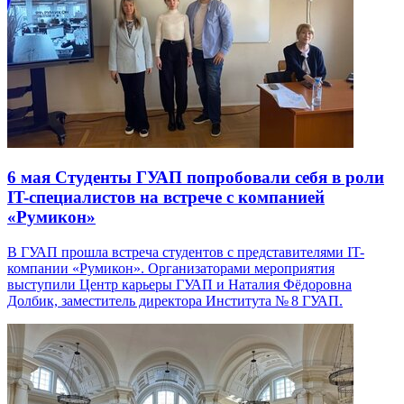
6 мая
Студенты ГУАП попробовали себя в роли
IT-специалистов на встрече с компанией
«Румикон»
В ГУАП прошла встреча студентов с представителями IT-
компании «Румикон». Организаторами мероприятия
выступили Центр карьеры ГУАП и Наталия Фёдоровна
Долбик, заместитель директора Института № 8 ГУАП.