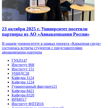
23 октября 2025 г.
Университет посетили
партнеры из АО «Авиакомпания Россия»
В нашем университете в рамках проекта «Карьерная среда»
состоялась встреча студентов с представителями
авиакомпании-партнера
ГУАП
147
Институт 8
68
Институт 1
51
УНИДС
28
Кафедра 11
24
Кафедра 12
24
Гуманитарный факультет
21
Кафедра 84
21
Кафедра 83
20
ВРМП
17
Институт ФПТИ
16