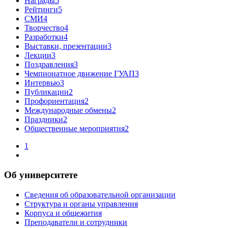
Награды
5
Рейтинги
5
СМИ
4
Творчество
4
Разработки
4
Выставки, презентации
3
Лекции
3
Поздравления
3
Чемпионатное движение ГУАП
3
Интервью
3
Публикации
2
Профориентация
2
Международные обмены
2
Праздники
2
Общественные мероприятия
2
1
Об университете
Сведения об образовательной организации
Структура и органы управления
Корпуса и общежития
Преподаватели и сотрудники