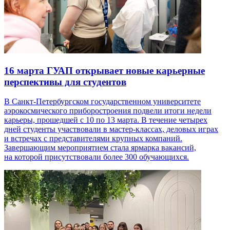
16 марта
ГУАП открывает новые карьерные
перспективы для студентов
В Санкт-Петербургском государственном университете
аэрокосмического приборостроения подвели итоги недели
карьеры, прошедшей с 10 по 13 марта. В течение четырех
дней студенты участвовали в мастер-классах, деловых играх
и встречах с представителями крупных компаний.
Завершающим мероприятием стала ярмарка вакансий,
на которой присутствовали более 300 обучающихся.