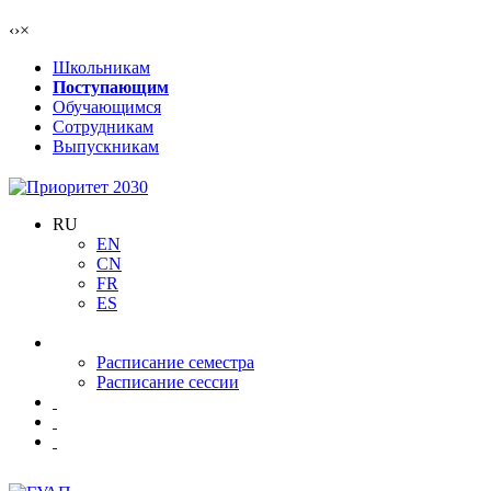
‹
›
×
Школьникам
Поступающим
Обучающимся
Сотрудникам
Выпускникам
RU
EN
CN
FR
ES
Расписание семестра
Расписание сессии