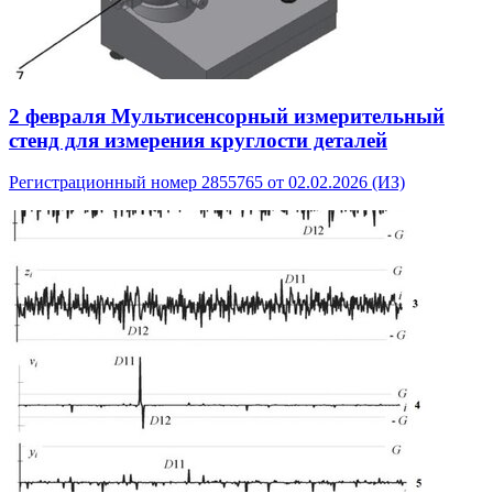
2 февраля
Мультисенсорный измерительный
стенд для измерения круглости деталей
Регистрационный номер 2855765 от 02.02.2026 (ИЗ)