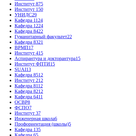
Институт 8
75
Институт 1
50
УНИДС
29
Кафедра 11
24
Кафедра 12
24
Кафедра 84
22
Гуманитарный факультет
22
Кафедра 83
21
ВРМП
17
Институт 4
15
Аспирантура и докторантура
15
Институт ФПТИ
15
SUAI
13
Кафедра 85
12
Институт 2
12
Кафедра 81
12
Кафедра 82
12
Кафедра 64
11
ОСВР
8
ФСПО
7
Институт 3
7
Инженерная школа
6
Профориентация (школы)
5
Кафедра 13
5
Кафедра 6
5