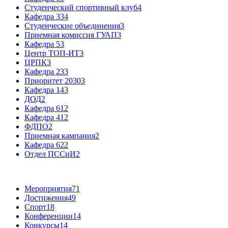
Студенческий спортивный клуб
4
Кафедра 33
4
Студенческие объединения
3
Приемная комиссия ГУАП
3
Кафедра 5
3
Центр ТОП-ИТ
3
ЦРПК
3
Кафедра 23
3
Приоритет 2030
3
Кафедра 14
3
ДОД
2
Кафедра 61
2
Кафедра 41
2
ФДПО
2
Приемная кампания
2
Кафедра 62
2
Отдел ПССиИ
2
Мероприятия
71
Достижения
49
Спорт
18
Конференции
14
Конкурсы
14