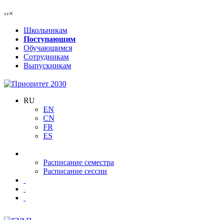
‹
›
×
Школьникам
Поступающим
Обучающимся
Сотрудникам
Выпускникам
RU
EN
CN
FR
ES
Расписание семестра
Расписание сессии