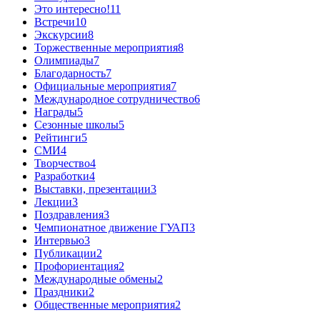
Это интересно!
11
Встречи
10
Экскурсии
8
Торжественные мероприятия
8
Олимпиады
7
Благодарность
7
Официальные мероприятия
7
Международное сотрудничество
6
Награды
5
Сезонные школы
5
Рейтинги
5
СМИ
4
Творчество
4
Разработки
4
Выставки, презентации
3
Лекции
3
Поздравления
3
Чемпионатное движение ГУАП
3
Интервью
3
Публикации
2
Профориентация
2
Международные обмены
2
Праздники
2
Общественные мероприятия
2