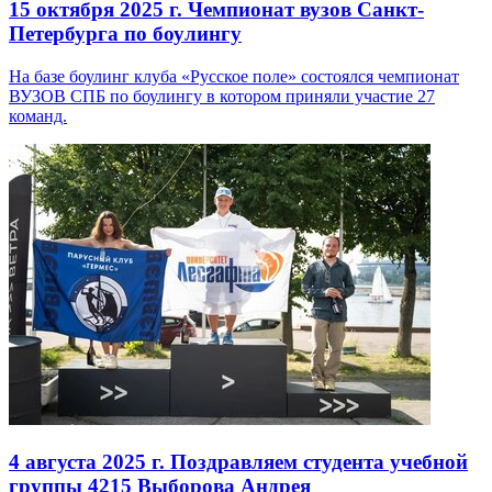
15 октября 2025 г.
Чемпионат вузов Санкт-
Петербурга по боулингу
На базе боулинг клуба «Русское поле» состоялся чемпионат
ВУЗОВ СПБ по боулингу в котором приняли участие 27
команд.
4 августа 2025 г.
Поздравляем студента учебной
группы 4215 Выборова Андрея