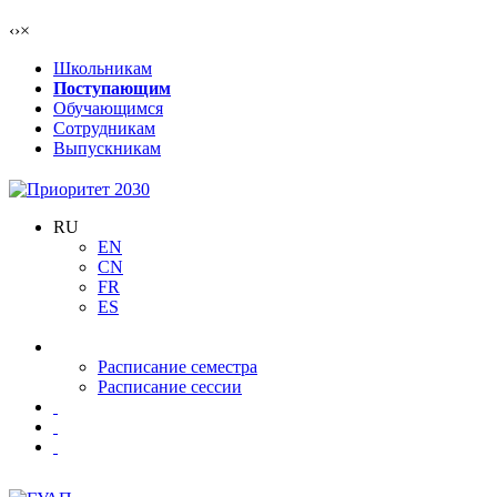
‹
›
×
Школьникам
Поступающим
Обучающимся
Сотрудникам
Выпускникам
RU
EN
CN
FR
ES
Расписание семестра
Расписание сессии