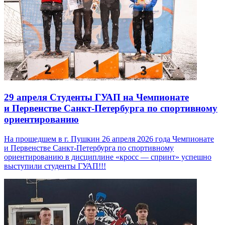
29 апреля
Студенты ГУАП на Чемпионате
и Первенстве Санкт-Петербурга по спортивному
ориентированию
На прошедшем в г. Пушкин 26 апреля 2026 года Чемпионате
и Первенстве Санкт-Петербурга по спортивному
ориентированию в дисциплине «кросс — спринт» успешно
выступили студенты ГУАП!!!