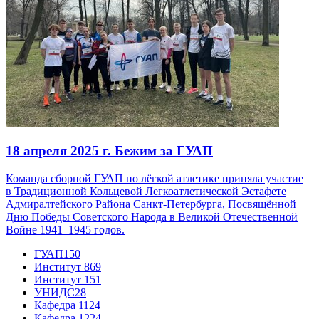
18 апреля 2025 г.
Бежим за ГУАП
Команда сборной ГУАП по лёгкой атлетике приняла участие
в Традиционной Кольцевой Легкоатлетической Эстафете
Адмиралтейского Района Санкт-Петербурга, Посвящённой
Дню Победы Советского Народа в Великой Отечественной
Войне 1941–1945 годов.
ГУАП
150
Институт 8
69
Институт 1
51
УНИДС
28
Кафедра 11
24
Кафедра 12
24