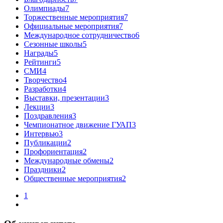
Олимпиады
7
Торжественные мероприятия
7
Официальные мероприятия
7
Международное сотрудничество
6
Сезонные школы
5
Награды
5
Рейтинги
5
СМИ
4
Творчество
4
Разработки
4
Выставки, презентации
3
Лекции
3
Поздравления
3
Чемпионатное движение ГУАП
3
Интервью
3
Публикации
2
Профориентация
2
Международные обмены
2
Праздники
2
Общественные мероприятия
2
1