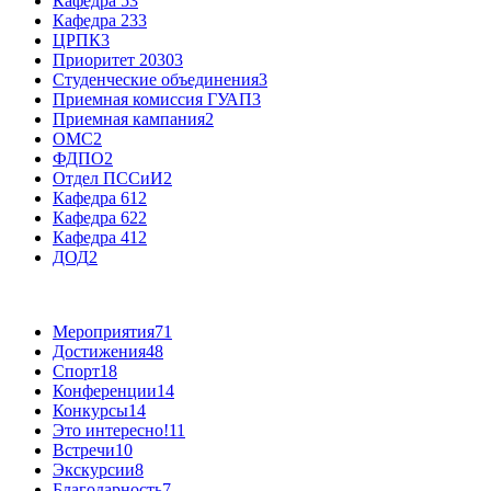
Кафедра 5
3
Кафедра 23
3
ЦРПК
3
Приоритет 2030
3
Студенческие объединения
3
Приемная комиссия ГУАП
3
Приемная кампания
2
ОМС
2
ФДПО
2
Отдел ПССиИ
2
Кафедра 61
2
Кафедра 62
2
Кафедра 41
2
ДОД
2
Мероприятия
71
Достижения
48
Спорт
18
Конференции
14
Конкурсы
14
Это интересно!
11
Встречи
10
Экскурсии
8
Благодарность
7