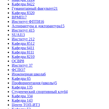
Кафедра 84
22
Гуманитарный факультет
21
Кафедра 83
20
ВРМП
17
Институт ФПТИ
16
Аспирантура и докторантура
15
Институт 4
15
SUAI
13
Институт 2
12
Кафедра 85
12
Кафедра 64
11
Кафедра 81
11
Кафедра 82
10
ОСВР
8
Институт 3
7
ФСПО
7
Инженерная школа
6
Кафедра 6
5
Профориентация (школы)
5
Кафедра 13
5
Студенческий спортивный клуб
4
Кафедра 33
4
Кафедра 14
3
Центр ТОП-ИТ
3