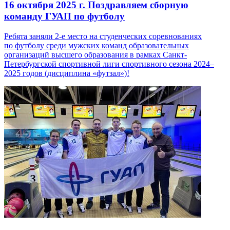
16 октября 2025 г.
Поздравляем сборную
команду ГУАП по футболу
Ребята заняли 2-е место на студенческих соревнованиях
по футболу среди мужских команд образовательных
организаций высшего образования в рамках Санкт-
Петербургской спортивной лиги спортивного сезона 2024–
2025 годов (дисциплина «футзал»)!